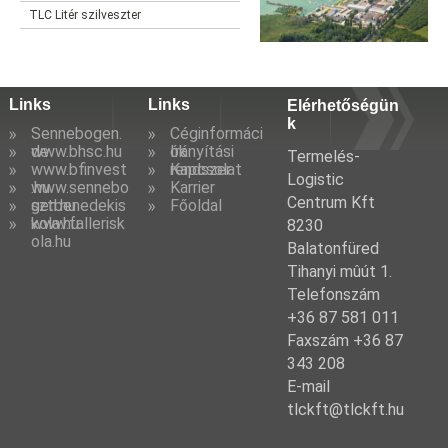
TLC Litér szilveszter
Links
Links
Elérhetőségün
k
Sennebogen.
Céginformáci
de
www.bhsc.hu
ók
Irányítási
Termelés-
www.bfinvest
rendszer
Kapcsolat
Logistic
.hu
www.sennebo
Karrier
Centrum Kft
gen.hu
sztbenedekis
Főoldal
kola.hu
www.fallerisk
8230
ola.hu
Balatonfüred
Tihanyi mûút 1.
Telefonszám
+36 87 581 011
Faxszám +36 87
343 208
E-mail
tlckft@tlckft.hu