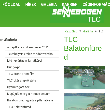
FŐOLDAL
HÍREK
GALÉRIA
KARRIER
CÉGINFORMÁC
»
»
Kezdőlap
Galéria
TLC
TLC
Galéria
Balatonfüred
Balatonfüre
Az építkezés pillanatképei 2021
Telephelyeink télen madártávlatból
d
Litéri gyártás pillanatképei
Hungexpo
TLC drone short film
TLC Litér alapkőletétel
Gyárlátogatások
Megújuló energia – napelempark
Balatonfüredi gyártás pillanatképei
TLC Balatonfüred