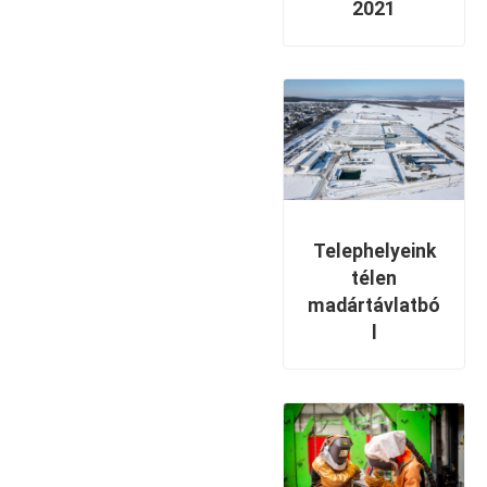
2021
Telephelyeink
télen
madártávlatbó
l