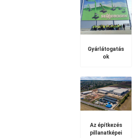
Gyárlátogatás
ok
Az építkezés
pillanatképei