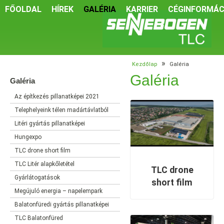
FŐOLDAL
HÍREK
GALÉRIA
KARRIER
CÉGINFORMÁC
»
Kezdőlap
Galéria
Galéria
Galéria
Az építkezés pillanatképei 2021
Telephelyeink télen madártávlatból
Litéri gyártás pillanatképei
Hungexpo
TLC drone short film
TLC Litér alapkőletétel
TLC drone
Gyárlátogatások
short film
Megújuló energia – napelempark
Balatonfüredi gyártás pillanatképei
TLC Balatonfüred