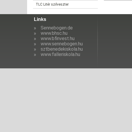
TLC Litér szilveszter
Links
Sennebogen.de
www.bhsc.hu
www.bfinvest.hu
www.sennebogen.hu
sztbenedekiskola.hu
www.falleriskola.hu