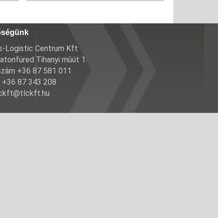
őségünk
-Logistic Centrum Kft
atonfüred Tihanyi mûút 1.
szám +36 87 581 011
 +36 87 343 208
lckft@tlckft.hu