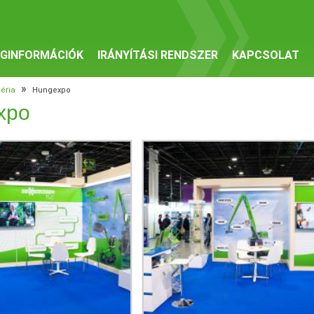
GINFORMÁCIÓK
IRÁNYÍTÁSI RENDSZER
KAPCSOLAT
»
éria
Hungexpo
xpo