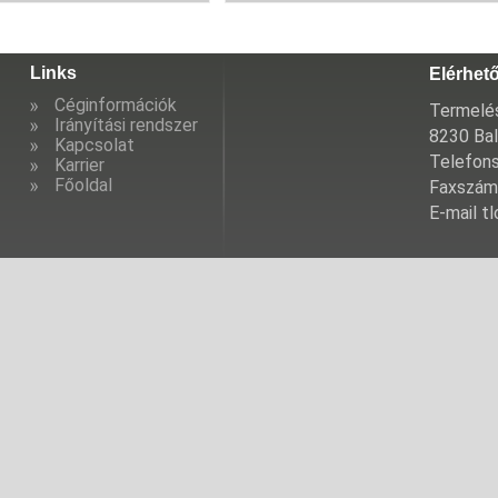
Links
Elérhet
Céginformációk
Termelés
Irányítási rendszer
8230 Bal
Kapcsolat
Telefon
Karrier
Főoldal
Faxszám
E-mail t