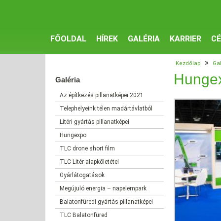
FŐOLDAL
HÍREK
GALÉRIA
KARRIER
CÉ
»
Kezdőlap
Gal
Hunge
Galéria
Az építkezés pillanatképei 2021
Telephelyeink télen madártávlatból
Litéri gyártás pillanatképei
Hungexpo
TLC drone short film
TLC Litér alapkőletétel
Gyárlátogatások
Megújuló energia – napelempark
Balatonfüredi gyártás pillanatképei
TLC Balatonfüred