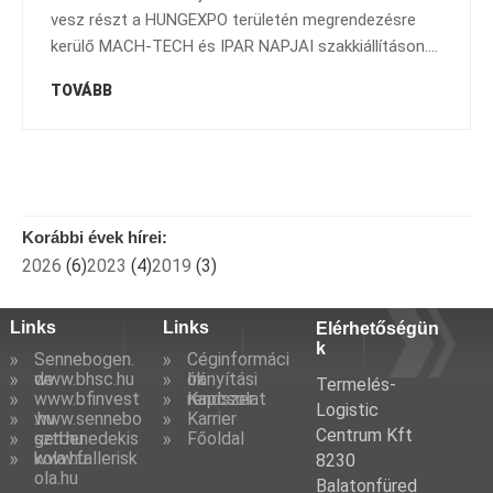
vesz részt a HUNGEXPO területén megrendezésre
kerülő MACH-TECH és IPAR NAPJAI szakkiállításon....
TOVÁBB
Korábbi évek hírei:
2026
(6)
2023
(4)
2019
(3)
Links
Links
Elérhetőségün
k
Sennebogen.
Céginformáci
de
www.bhsc.hu
ók
Irányítási
Termelés-
www.bfinvest
rendszer
Kapcsolat
Logistic
.hu
www.sennebo
Karrier
Centrum Kft
gen.hu
sztbenedekis
Főoldal
kola.hu
www.fallerisk
8230
ola.hu
Balatonfüred