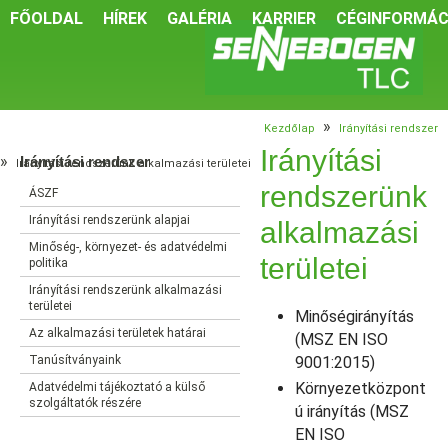
FŐOLDAL
HÍREK
GALÉRIA
KARRIER
CÉGINFORMÁC
»
Kezdőlap
Irányítási rendszer
Irányítási
»
Irányítási rendszer
Irányítási rendszerünk alkalmazási területei
rendszerünk
ÁSZF
Irányítási rendszerünk alapjai
alkalmazási
Minőség-, környezet- és adatvédelmi
területei
politika
Irányítási rendszerünk alkalmazási
területei
Minőségirányítás
Az alkalmazási területek határai
(MSZ EN ISO
Tanúsítványaink
9001:2015)
Környezetközpont
Adatvédelmi tájékoztató a külső
szolgáltatók részére
ú irányítás (MSZ
EN ISO