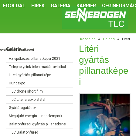
FŐOLDAL
HÍREK
GALÉRIA
KARRIER
CÉGINFORMÁC
»
»
Kezdőlap
Galéria
Litéri
Litéri
Galéria
gyártás pillanatképei
gyártás
Az építkezés pillanatképei 2021
Telephelyeink télen madártávlatból
pillanatképe
Litéri gyártás pillanatképei
i
Hungexpo
TLC drone short film
TLC Litér alapkőletétel
Gyárlátogatások
Megújuló energia – napelempark
Balatonfüredi gyártás pillanatképei
TLC Balatonfüred