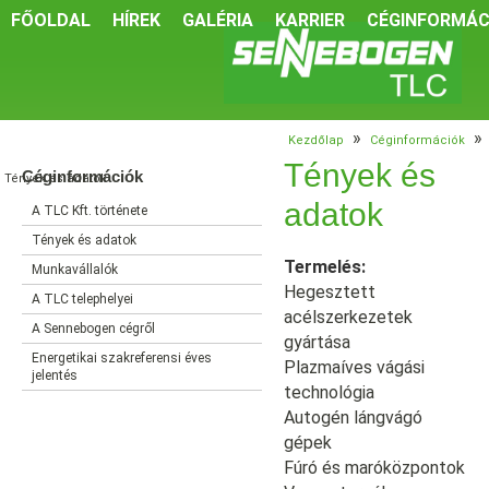
FŐOLDAL
HÍREK
GALÉRIA
KARRIER
CÉGINFORMÁC
»
»
Kezdőlap
Céginformációk
Tények és
Céginformációk
Tények és adatok
adatok
A TLC Kft. története
Tények és adatok
Termelés:
Munkavállalók
Hegesztett
A TLC telephelyei
acélszerkezetek
A Sennebogen cégről
gyártása
Energetikai szakreferensi éves
Plazmaíves vágási
jelentés
technológia
Autogén lángvágó
gépek
Fúró és maróközpontok