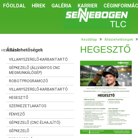
FŐOLDAL
HÍREK
GALÉRIA
KARRIER
CÉGINFORMÁC
»
»
Kezdőlap
Álláslehetőségek
HEGESZTŐ
Álláslehetőségek
HEGESZTŐ
VILLANYSZERELŐ-KARBANTARTÓ
GÉPKEZELŐ (ÁLLVÁNYOS CNC
MEGMUNKÁLÓGÉP)
ROBOTPROGRAMOZÓ
VILLANYSZERELŐ-KARBANTARTÓ
HEGESZTŐ
SZERKEZETLAKATOS
FÉNYEZŐ
GÉPKEZELŐ (CNC ÉLHAJLÍTÓ)
GÉPKEZELŐ