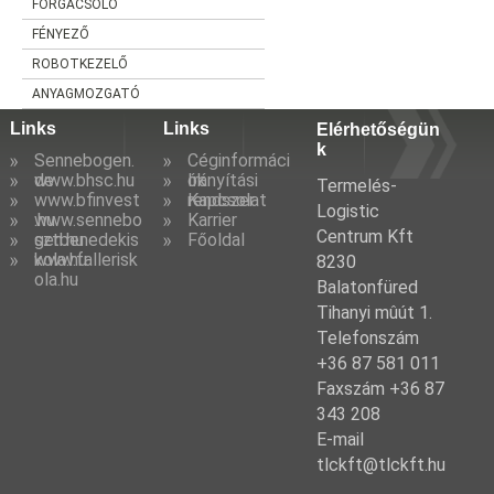
FORGÁCSOLÓ
FÉNYEZŐ
ROBOTKEZELŐ
ANYAGMOZGATÓ
Links
Links
Elérhetőségün
k
Sennebogen.
Céginformáci
de
www.bhsc.hu
ók
Irányítási
Termelés-
www.bfinvest
rendszer
Kapcsolat
Logistic
.hu
www.sennebo
Karrier
Centrum Kft
gen.hu
sztbenedekis
Főoldal
kola.hu
www.fallerisk
8230
ola.hu
Balatonfüred
Tihanyi mûút 1.
Telefonszám
+36 87 581 011
Faxszám +36 87
343 208
E-mail
tlckft@tlckft.hu