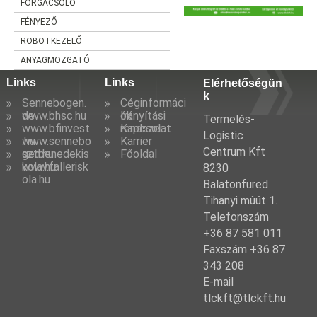
FORGÁCSOLÓ
FÉNYEZŐ
ROBOTKEZELŐ
ANYAGMOZGATÓ
Links
Links
Elérhetőségün
k
Sennebogen.
Céginformáci
de
www.bhsc.hu
ók
Irányítási
Termelés-
www.bfinvest
rendszer
Kapcsolat
Logistic
.hu
www.sennebo
Karrier
Centrum Kft
gen.hu
sztbenedekis
Főoldal
kola.hu
www.fallerisk
8230
ola.hu
Balatonfüred
Tihanyi mûút 1.
Telefonszám
+36 87 581 011
Faxszám +36 87
343 208
E-mail
tlckft@tlckft.hu