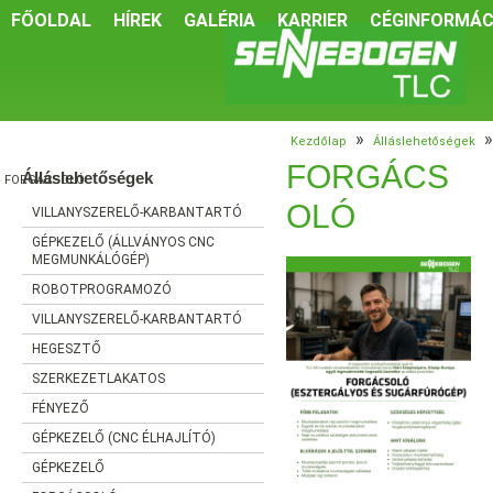
FŐOLDAL
HÍREK
GALÉRIA
KARRIER
CÉGINFORMÁC
»
»
Kezdőlap
Álláslehetőségek
FORGÁCS
Álláslehetőségek
FORGÁCSOLÓ
OLÓ
VILLANYSZERELŐ-KARBANTARTÓ
GÉPKEZELŐ (ÁLLVÁNYOS CNC
MEGMUNKÁLÓGÉP)
ROBOTPROGRAMOZÓ
VILLANYSZERELŐ-KARBANTARTÓ
HEGESZTŐ
SZERKEZETLAKATOS
FÉNYEZŐ
GÉPKEZELŐ (CNC ÉLHAJLÍTÓ)
GÉPKEZELŐ