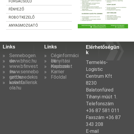
FORGÁCSOLÓ
FÉNYEZŐ
ROBOTKEZELŐ
ANYAGMOZGATÓ
Links
Links
Elérhetőségün
k
Sennebogen.
Céginformáci
de
www.bhsc.hu
ók
Irányítási
Termelés-
www.bfinvest
rendszer
Kapcsolat
Logistic
.hu
www.sennebo
Karrier
Centrum Kft
gen.hu
sztbenedekis
Főoldal
kola.hu
www.fallerisk
8230
ola.hu
Balatonfüred
Tihanyi mûút 1.
Telefonszám
+36 87 581 011
Faxszám +36 87
343 208
E-mail