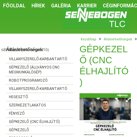
FŐOLDAL
HÍREK
GALÉRIA
KARRIER
CÉGINFORMÁC
»
»
Kezdőlap
Álláslehetőségek
GÉPKEZEL
Álláslehetőségek
GÉPKEZELŐ (CNC ÉLHAJLÍTÓ)
Ő (CNC
VILLANYSZERELŐ-KARBANTARTÓ
GÉPKEZELŐ (ÁLLVÁNYOS CNC
ÉLHAJLÍTÓ
MEGMUNKÁLÓGÉP)
)
ROBOTPROGRAMOZÓ
VILLANYSZERELŐ-KARBANTARTÓ
HEGESZTŐ
SZERKEZETLAKATOS
FÉNYEZŐ
GÉPKEZELŐ (CNC ÉLHAJLÍTÓ)
GÉPKEZELŐ