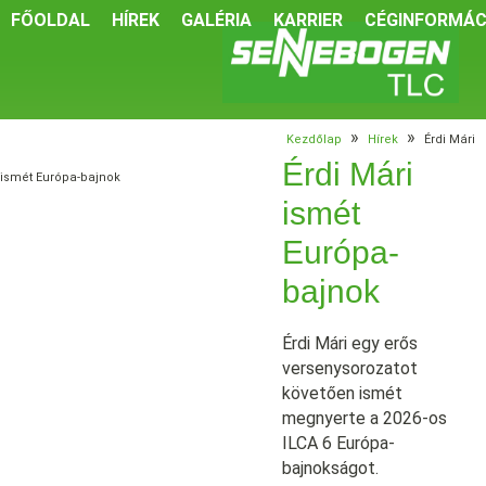
FŐOLDAL
HÍREK
GALÉRIA
KARRIER
CÉGINFORMÁC
»
»
Kezdőlap
Hírek
Érdi Mári
Érdi Mári
ismét Európa-bajnok
ismét
Európa-
bajnok
Érdi Mári egy erős
versenysorozatot
követően ismét
megnyerte a 2026-os
ILCA 6 Európa-
bajnokságot.