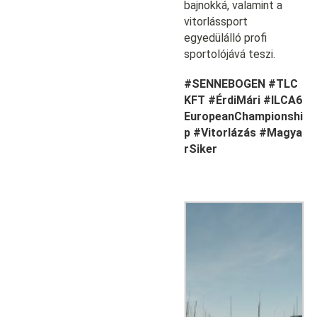
bajnokká, valamint a
vitorlássport
egyedülálló profi
sportolójává teszi.
#SENNEBOGEN
#TLC
KFT
#ÉrdiMári
#ILCA6
EuropeanChampionshi
p
#Vitorlázás
#Magya
rSiker