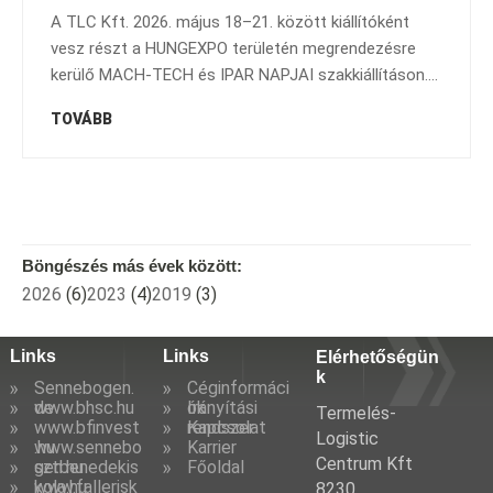
A TLC Kft. 2026. május 18–21. között kiállítóként
vesz részt a HUNGEXPO területén megrendezésre
kerülő MACH-TECH és IPAR NAPJAI szakkiállításon....
TOVÁBB
Böngészés más évek között:
2026
(6)
2023
(4)
2019
(3)
Links
Links
Elérhetőségün
k
Sennebogen.
Céginformáci
de
www.bhsc.hu
ók
Irányítási
Termelés-
www.bfinvest
rendszer
Kapcsolat
Logistic
.hu
www.sennebo
Karrier
Centrum Kft
gen.hu
sztbenedekis
Főoldal
kola.hu
www.fallerisk
8230