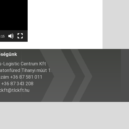
:15
őségünk
-Logistic Centrum Kft
atonfüred Tihanyi mûút 1.
szám +36 87 581 011
 +36 87 343 208
lckft@tlckft.hu