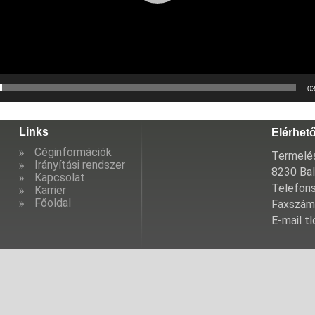
03
Links
Elérhet
Céginformációk
Termelés
Irányítási rendszer
8230 Bal
Kapcsolat
Telefon
Karrier
Főoldal
Faxszám
E-mail t