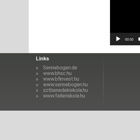
00:00
Links
Sennebogen.de
www.bhsc.hu
www.bfinvest.hu
www.sennebogen.hu
sztbenedekiskola.hu
www.falleriskola.hu