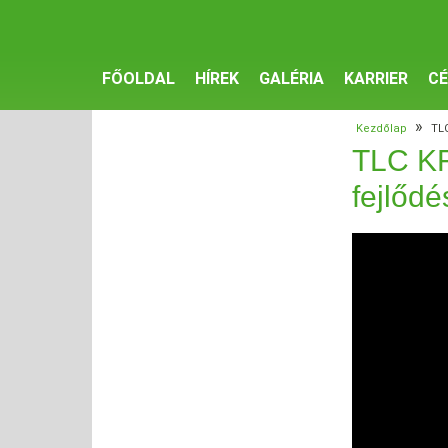
FŐOLDAL
HÍREK
GALÉRIA
KARRIER
CÉ
»
Kezdőlap
TLC
TLC KFT
fejlődé
Video
Player