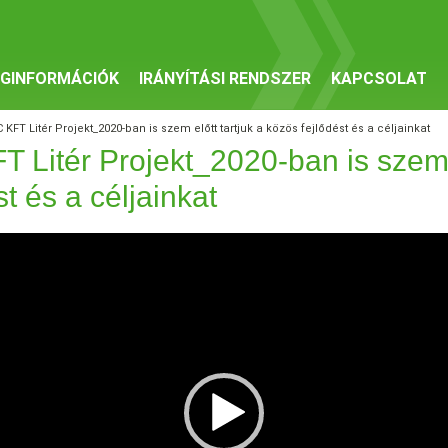
GINFORMÁCIÓK
IRÁNYÍTÁSI RENDSZER
KAPCSOLAT
 KFT Litér Projekt_2020-ban is szem előtt tartjuk a közös fejlődést és a céljainkat
 Litér Projekt_2020-ban is szem e
st és a céljainkat