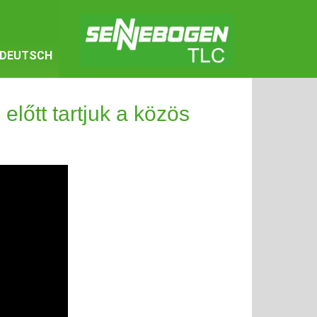
DEUTSCH
lőtt tartjuk a közös