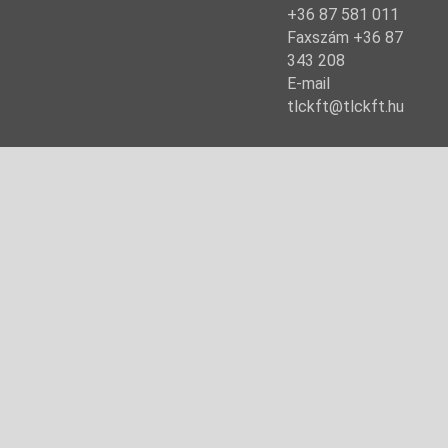
+36 87 581 011
Faxszám +36 87
343 208
E-mail
tlckft@tlckft.hu