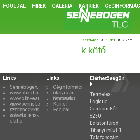
FŐOLDAL
HÍREK
GALÉRIA
KARRIER
CÉGINFORMÁC
»
»
Kezdőlap
slider
kikötő
kikötő
Links
Links
Elérhetőségün
k
Sennebogen.
Céginformáci
de
www.bhsc.hu
ók
Irányítási
Termelés-
www.bfinvest
rendszer
Kapcsolat
Logistic
.hu
www.sennebo
Karrier
Centrum Kft
gen.hu
sztbenedekis
Főoldal
kola.hu
www.fallerisk
8230
ola.hu
Balatonfüred
Tihanyi mûút 1.
Telefonszám