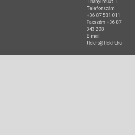
Tihanyi mûút 1.
Telefonszám
+36 87 581 011
Faxszám +36 87
343 208
E-mail
tlckft@tlckft.hu