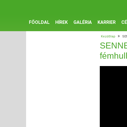
FŐOLDAL
HÍREK
GALÉRIA
KARRIER
CÉ
»
Kezdőlap
SE
SENNEB
fémhul