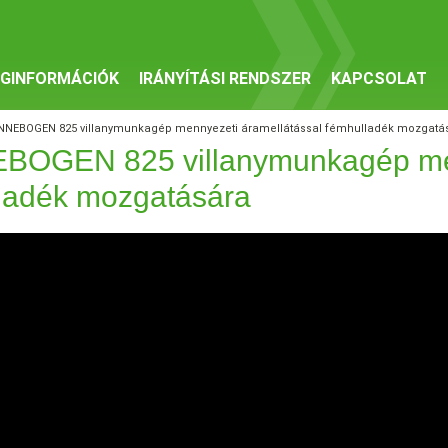
GINFORMÁCIÓK
IRÁNYÍTÁSI RENDSZER
KAPCSOLAT
NNEBOGEN 825 villanymunkagép mennyezeti áramellátással fémhulladék mozgatá
OGEN 825 villanymunkagép men
ladék mozgatására