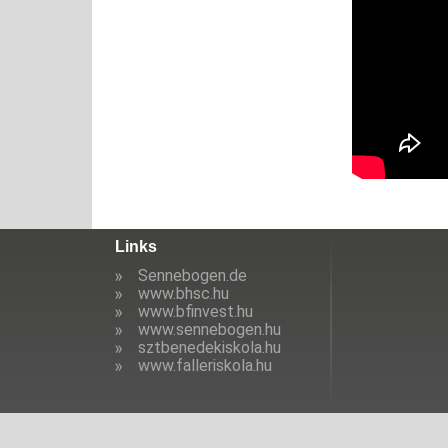
Links
Sennebogen.de
www.bhsc.hu
www.bfinvest.hu
www.sennebogen.hu
sztbenedekiskola.hu
www.falleriskola.hu