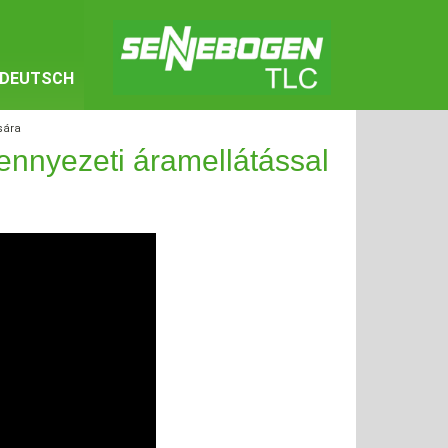
DEUTSCH
sára
nyezeti áramellátással