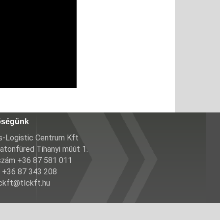
őségünk
-Logistic Centrum Kft
atonfüred Tihanyi mûút 1.
szám +36 87 581 011
 +36 87 343 208
lckft@tlckft.hu