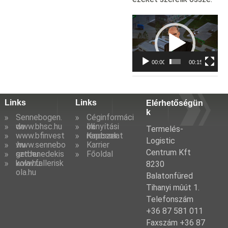
Video
Player
00:00
00:15
Links
Links
Elérhetőségün
k
Sennebogen.
Céginformáci
de
www.bhsc.hu
ók
Irányítási
Termelés-
www.bfinvest
rendszer
Kapcsolat
Logistic
.hu
www.sennebo
Karrier
Centrum Kft
gen.hu
sztbenedekis
Főoldal
kola.hu
www.fallerisk
8230
ola.hu
Balatonfüred
Tihanyi mûút 1.
Telefonszám
+36 87 581 011
Faxszám +36 87