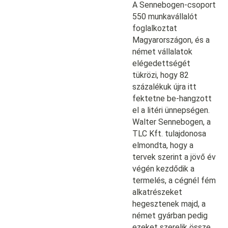
A Sennebogen-csoport
550 munkavállalót
foglalkoztat
Magyarországon, és a
német vállalatok
elégedettségét
tükrözi, hogy 82
százalékuk újra itt
fektetne be-hangzott
el a litéri ünnepségen.
Walter Sennebogen, a
TLC Kft. tulajdonosa
elmondta, hogy a
tervek szerint a jövő év
végén kezdődik a
termelés, a cégnél fém
alkatrészeket
hegesztenek majd, a
német gyárban pedig
ezeket szerelik össze.