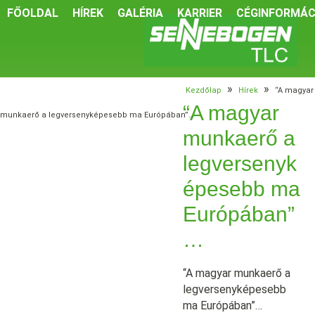
FŐOLDAL
HÍREK
GALÉRIA
KARRIER
CÉGINFORMÁC
»
»
Kezdőlap
Hírek
“A magyar
“A magyar
munkaerő a legversenyképesebb ma Európában”…
munkaerő a
legversenyk
épesebb ma
Európában”
…
“A magyar munkaerő a
legversenyképesebb
ma Európában”…