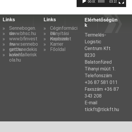
00:00
03:15
Links
Links
Elérhetőségün
k
Sennebogen.
Céginformáci
de
www.bhsc.hu
ók
Irányítási
Termelés-
www.bfinvest
rendszer
Kapcsolat
Logistic
.hu
www.sennebo
Karrier
Centrum Kft
gen.hu
sztbenedekis
Főoldal
kola.hu
www.fallerisk
8230
ola.hu
Balatonfüred
Tihanyi mûút 1.
Telefonszám
+36 87 581 011
Faxszám +36 87
343 208
E-mail
tlckft@tlckft.hu