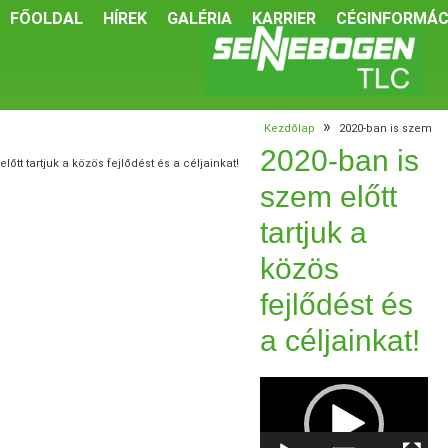
FŐOLDAL
HÍREK
GALÉRIA
KARRIER
CÉGINFORMÁC
»
Kezdőlap
2020-ban is szem
2020-ban is
előtt tartjuk a közös fejlődést és a céljainkat!
szem előtt
tartjuk a
közös
fejlődést és
a céljainkat!
Video
Player