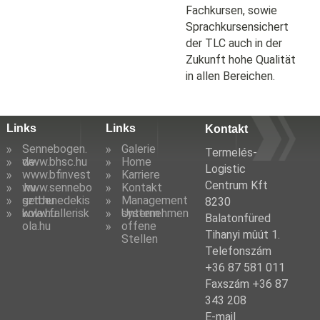
Fachkursen, sowie
Sprachkursensichert
der TLC auch in der
Zukunft hohe Qualität
in allen Bereichen.
Links
Links
Kontakt
Sennebogen.
Galerie
Termelés-
de
www.bhsc.hu
Home
Logistic
www.bfinvest
Karriere
Centrum Kft
.hu
www.sennebo
Kontakt
gen.hu
sztbenedekis
Management
8230
kola.hu
www.fallerisk
system
Unternehmen
Balatonfüred
ola.hu
offene
Tihanyi mûút 1.
Stellen
Telefonszám
+36 87 581 011
Faxszám +36 87
343 208
E-mail