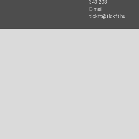
343 208
E-mail
tlckft@tlckft.hu